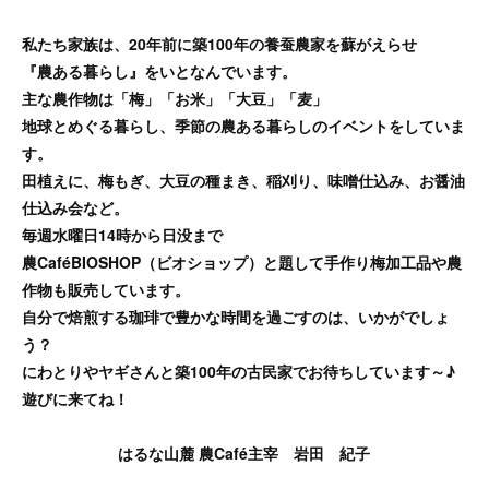
私たち家族は、20年前に築100年の養蚕農家を蘇がえらせ
『農ある暮らし』をいとなんでいます。
主な農作物は「梅」「お米」「大豆」「麦」
地球とめぐる暮らし、季節の農ある暮らしのイベントをしていま
す。
田植えに、梅もぎ、大豆の種まき、稲刈り、味噌仕込み、お醤油
仕込み会など。
毎週水曜日14時から日没まで
農CaféBIOSHOP（ビオショップ）と題して手作り梅加工品や農
作物も販売しています。
自分で焙煎する珈琲で豊かな時間を過ごすのは、いかがでしょ
う？
にわとりやヤギさんと築100年の古民家でお待ちしています～♪
遊びに来てね！
はるな山麓 農Café主宰 岩田 紀子